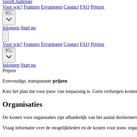
Sport
Challenge
Voor wie?
Features
Ervaringen
Contact
FAQ
Prijzen
🇳🇱
Inloggen
Start nu
Voor wie?
Features
Ervaringen
Contact
FAQ
Prijzen
🇳🇱
Inloggen
Start nu
Prijzen
Eenvoudige, transparante
prijzen
Kies het plan dat voor jouw van toepassing is. Geen verborgen kosten
Organisaties
De kosten voor organisaties zijn afhankelijk van het aantal deelnemer
Vraag informatie over de mogelijkheden en de kosten voor jouw organ